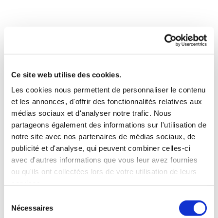
-
La conduite supervisée est faites pour ceux qui
sont majeurs.
Après formation initiale (20h minimum et un niveau
Ce site web utilise des cookies.
acceptable en conduite) faites par le moniteur.
Les cookies nous permettent de personnaliser le contenu
et les annonces, d'offrir des fonctionnalités relatives aux
- Un rdv est proposé aux accompagnateurs de l'élève
médias sociaux et d'analyser notre trafic. Nous
partageons également des informations sur l'utilisation de
afin qu'il juge sur 2h00 le comportement de la personne
notre site avec nos partenaires de médias sociaux, de
qu'il aura sous sa responsabilité.
publicité et d'analyse, qui peuvent combiner celles-ci
avec d'autres informations que vous leur avez fournies
- Après ce RDV , une attestation de formation est
ou qu'ils ont collectées lors de votre utilisation de leurs
délivrée par l'auto-école qui permet de conduire sous
services.
couvert d'une autorisation de votre assurance et d'un
Sélection
Nécessaires
accompagnateur pendant 1000 kms/h mini et quelques
du