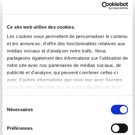
- l'envie est là mais que l'on à
l'impression de ne plus savoir faire.
Ce site web utilise des cookies.
Les cookies nous permettent de personnaliser le contenu
Il n'est pas rare, d'en avoir besoin
et les annonces, d'offrir des fonctionnalités relatives aux
médias sociaux et d'analyser notre trafic. Nous
quelques années après l'obtention du
partageons également des informations sur l'utilisation de
permis, ou après un événement qui nous
notre site avec nos partenaires de médias sociaux, de
a amené à ne plus prendre de plaisir à
publicité et d'analyse, qui peuvent combiner celles-ci
conduire.
avec d'autres informations que vous leur avez fournies
ou qu'ils ont collectées lors de votre utilisation de leurs
services.
Tarif :
Sélection
- 47.00€ l'heure de conduite voiture
Nécessaires
du
- 45.00€ l'heure de conduite scooter
consentement
(prévoir de les prendre x 2 heures)
Préférences